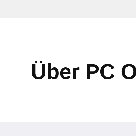
Zum
Inhalt
springen
Über PC 